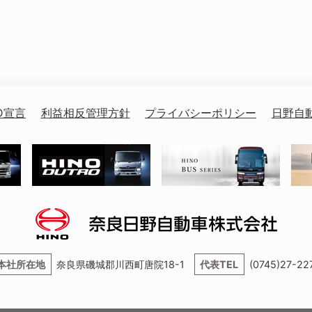
D宣言
利益相反管理方針
プライバシーポリシー
日野自
本社所在地
奈良県磯城郡川西町唐院18-1
代表TEL
(0745)27-22